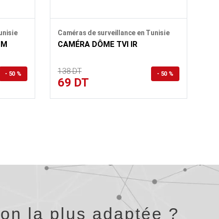
unisie
Caméras de surveillance en Tunisie
MM
CAMÉRA DÔME TVI IR
138 DT
- 50 %
- 50 %
69 DT
ion la plus adaptée ?