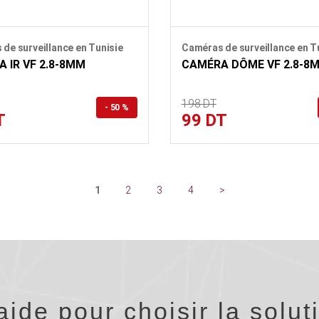
de surveillance en Tunisie
Caméras de surveillance en T
 IR VF 2.8-8MM
CAMÉRA DÔME VF 2.8-8
198 DT
- 50 %
T
99 DT
1
2
3
4
>
ide pour choisir la solut