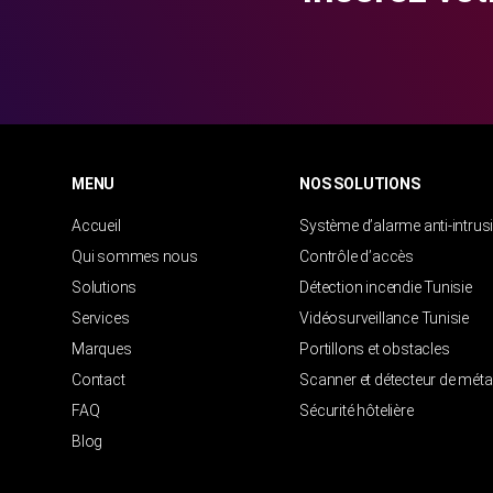
MENU
NOS SOLUTIONS
Accueil
Système d’alarme anti-intrus
Qui sommes nous
Contrôle d’accès
Solutions
Détection incendie Tunisie
Services
Vidéosurveillance Tunisie
Marques
Portillons et obstacles
Contact
Scanner et détecteur de mét
FAQ
Sécurité hôtelière
Blog