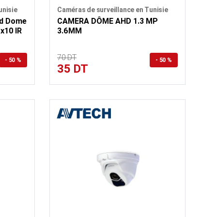
unisie
Caméras de surveillance en Tunisie
ed Dome
CAMERA DÔME AHD 1.3 MP
x10 IR
3.6MM
70 DT
- 50 %
- 50 %
35 DT