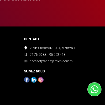
CONTACT
2, rue Chourouk 1004, Menzeh 1
71 76 60 88
|
95 068 413
contact@angegardien.com.tn
SUIVEZ NOUS
WhatsApp