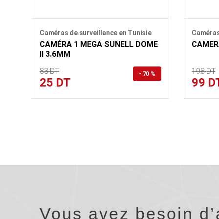
Caméras de surveillance en Tunisie
Caméras 
CAMÉRA 1 MEGA SUNELL DOME
CAMERA
II 3.6MM
83 DT
198 DT
- 70 %
25 DT
99 D
Vous avez besoin d’a