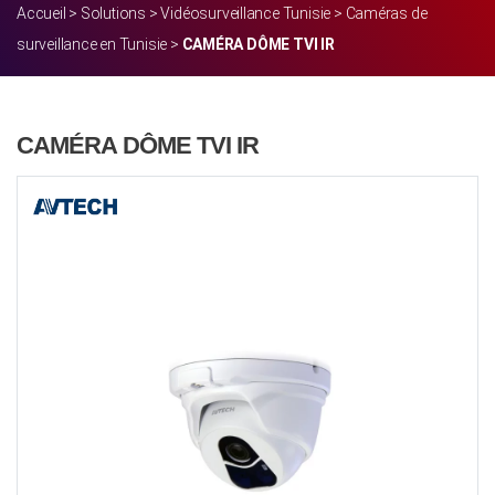
Accueil
>
Solutions
>
Vidéosurveillance Tunisie
>
Caméras de
surveillance en Tunisie
>
CAMÉRA DÔME TVI IR
CAMÉRA DÔME TVI IR