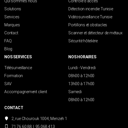
Qui sommes nous
Contrôle d’accès
Solutions
Détection incendie Tunisie
Services
Vidéosurveillance Tunisie
Marques
Portillons et obstacles
Contact
Scanner et détecteur de métaux
FAQ
Sécurité hôtelière
Blog
NOS SERVICES
NOS HORAIRES
Télésurveillance
Lundi - Vendredi
Formation
08h00 à 12h00
SAV
13h00 à 17h00
Accompagnement client
Samedi
08h00 à 12h00
CONTACT
2, rue Chourouk 1004, Menzeh 1
71 76 60 88
|
95 068 413