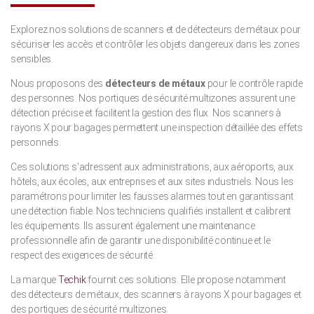
Explorez nos solutions de scanners et de détecteurs de métaux pour
sécuriser les accès et contrôler les objets dangereux dans les zones
sensibles.
Nous proposons des
détecteurs de métaux
pour le contrôle rapide
des personnes. Nos portiques de sécurité multizones assurent une
détection précise et facilitent la gestion des flux. Nos scanners à
rayons X pour bagages permettent une inspection détaillée des effets
personnels.
Ces solutions s’adressent aux administrations, aux aéroports, aux
hôtels, aux écoles, aux entreprises et aux sites industriels. Nous les
paramétrons pour limiter les fausses alarmes tout en garantissant
une détection fiable. Nos techniciens qualifiés installent et calibrent
les équipements. Ils assurent également une maintenance
professionnelle afin de garantir une disponibilité continue et le
respect des exigences de sécurité.
La marque
Techik
fournit ces solutions. Elle propose notamment
des détecteurs de métaux, des scanners à rayons X pour bagages et
des portiques de sécurité multizones.