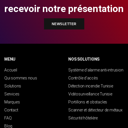
recevoir notre présentation
NEWSLETTER
MENU
NOS SOLUTIONS
Accueil
Système d’alarme anti-intrusion
Qui sommes nous
Contrôle d’accès
Solutions
Détection incendie Tunisie
Services
Vidéosurveillance Tunisie
Marques
Portillons et obstacles
Contact
Scanner et détecteur de métaux
FAQ
Sécurité hôtelière
Blog