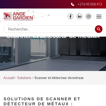
+216 95 068 413
RECHE
Scanner et détecteur de métaux
Accueil
>
Solutions
>
Scanner et détecteur de métaux
SOLUTIONS DE SCANNER ET
DÉTECTEUR DE MÉTAUX :