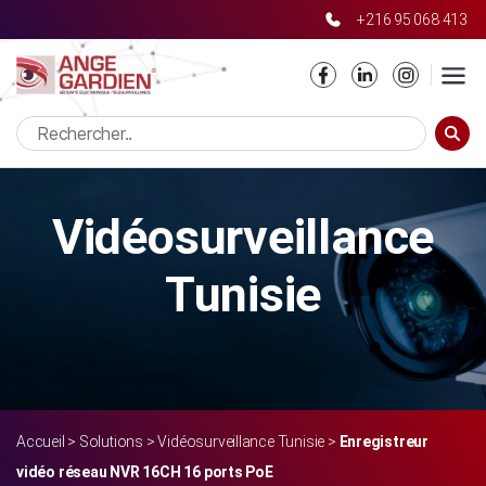
+216 95 068 413
Notice
: Only variables should be passed by reference in
/home/moovprh/angegardien/wp-
content/themes/angegardien/templates/produit-html.php
on line
27
RECHE
Vidéosurveillance
Tunisie
Accueil
>
Solutions
>
Vidéosurveillance Tunisie
>
Enregistreur
vidéo réseau NVR 16CH 16 ports PoE