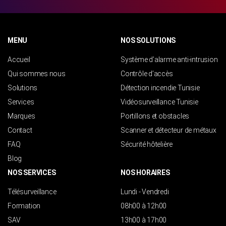
MENU
NOS SOLUTIONS
Accueil
Système d’alarme anti-intrusion
Qui sommes nous
Contrôle d’accès
Solutions
Détection incendie Tunisie
Services
Vidéosurveillance Tunisie
Marques
Portillons et obstacles
Contact
Scanner et détecteur de métaux
FAQ
Sécurité hôtelière
Blog
NOS SERVICES
NOS HORAIRES
Télésurveillance
Lundi - Vendredi
Formation
08h00 à 12h00
SAV
13h00 à 17h00