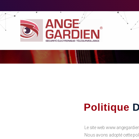
Politique
D
Le site web www.angegardien
Nous avons adopté cette polit