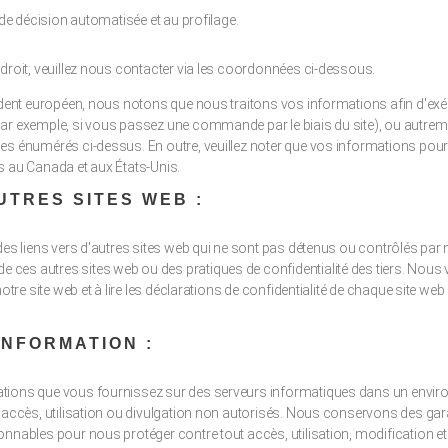
e de décision automatisée et au profilage.
droit, veuillez nous contacter via les coordonnées ci-dessous.
sident européen, nous notons que nous traitons vos informations afin d'ex
ar exemple, si vous passez une commande par le biais du site), ou autre
es énumérés ci-dessus. En outre, veuillez noter que vos informations pourr
s au Canada et aux États-Unis.
UTRES SITES WEB :
 des liens vers d'autres sites web qui ne sont pas détenus ou contrôlés pa
ces autres sites web ou des pratiques de confidentialité des tiers. Nous
notre site web et à lire les déclarations de confidentialité de chaque site we
INFORMATION :
tions que vous fournissez sur des serveurs informatiques dans un envir
t accès, utilisation ou divulgation non autorisés. Nous conservons des gar
nnables pour nous protéger contre tout accès, utilisation, modification et