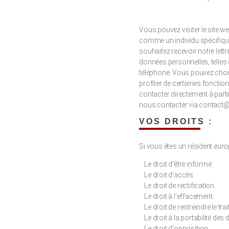
Vous pouvez visiter le site we
comme un individu spécifique e
souhaitez recevoir notre lett
données personnelles, telles 
téléphone. Vous pouvez chois
profiter de certaines fonctio
contacter directement à partir
nous contacter via contact
VOS DROITS :
Si vous êtes un résident eur
Le droit d'être informé.
Le droit d'accès.
Le droit de rectification.
Le droit à l'effacement.
Le droit de restreindre le tra
Le droit à la portabilité des
Le droit d'opposition.