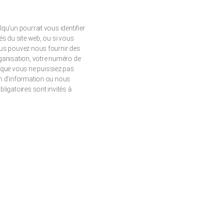
lqu'un pourrait vous identifier
tés du site web, ou si vous
vous pouvez nous fournir des
organisation, votre numéro de
 que vous ne puissiez pas
tin d'information ou nous
bligatoires sont invités à