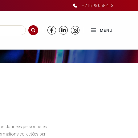
+216 95 068 413
é
MENU
RECHERCHER
vos données personnelles.
formations collectées par