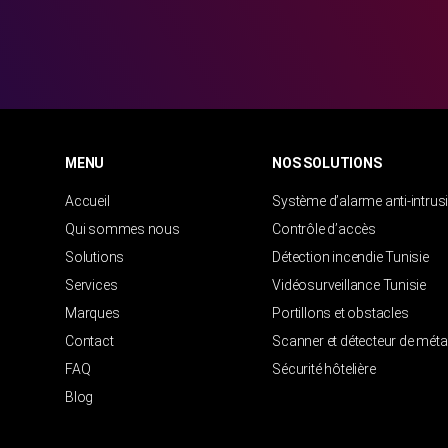
MENU
NOS SOLUTIONS
Accueil
Système d’alarme anti-intrus
Qui sommes nous
Contrôle d’accès
Solutions
Détection incendie Tunisie
Services
Vidéosurveillance Tunisie
Marques
Portillons et obstacles
Contact
Scanner et détecteur de mét
FAQ
Sécurité hôtelière
Blog