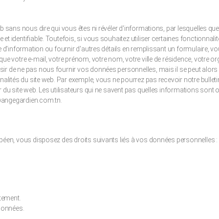
b sans nous dire qui vous êtes ni révéler d'informations, par lesquelles que
t identifiable. Toutefois, si vous souhaitez utiliser certaines fonctionnali
re d'information ou fournir d'autres détails en remplissant un formulaire, 
que votre e-mail, votre prénom, votre nom, votre ville de résidence, votre 
ir de ne pas nous fournir vos données personnelles, mais il se peut alors
nnalités du site web. Par exemple, vous ne pourrez pas recevoir notre bulle
 du site web. Les utilisateurs qui ne savent pas quelles informations sont o
@angegardien.com.tn.
opéen, vous disposez des droits suivants liés à vos données personnelles :
itement.
 données.