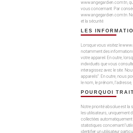
www.angegardien.com.tn, qui 
vous concernant. Par conséquen
www.angegardien.com.tn. Nou
et la sécurité.
LES INFORMATI
Lorsque vous visitez le www.
notamment des informations su
votre appareil. En outre, lor
individuels que vous consulte
interagissez avec le site. N
appareils". En outre, nous p
le nom, le prénom, l'adresse, 
POURQUOI TRAI
Notre priorité absolue est la
les utilisateurs, uniquement
collectées automatiquement so
statistiques concernant l'uti
identifier un utilisateur parti