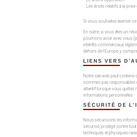
Les droits relatifs à la pris
Si vous souhaitez exercer ce 
En outre, si vous êtes un ré
pourrions avoir avec vous (p
intérêts commerciaux légitim
dehors de l'Europe, y compri
LIENS VERS D'A
Notre site web peut contenir
sommes pas responsables de 
attentif lorsque vous quittez 
informations personnelles.
SÉCURITÉ DE L'
Nous sécurisons les informa
sécurisé, protégé contre tou
techniques et physiques raiso