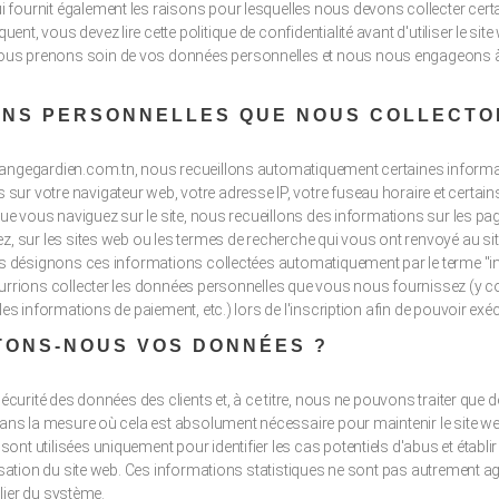
fournit également les raisons pour lesquelles nous devons collecter cer
t, vous devez lire cette politique de confidentialité avant d'utiliser le site
s prenons soin de vos données personnelles et nous nous engageons à en
ONS PERSONNELLES QUE NOUS COLLECTO
angegardien.com.tn, nous recueillons automatiquement certaines informat
r votre navigateur web, votre adresse IP, votre fuseau horaire et certains
sque vous naviguez sur le site, nous recueillons des informations sur les p
z, sur les sites web ou les termes de recherche qui vous ont renvoyé au sit
ous désignons ces informations collectées automatiquement par le terme "i
ourrions collecter les données personnelles que vous nous fournissez (y co
les informations de paiement, etc.) lors de l'inscription afin de pouvoir exéc
TONS-NOUS VOS DONNÉES ?
 sécurité des données des clients et, à ce titre, nous ne pouvons traiter qu
 dans la mesure où cela est absolument nécessaire pour maintenir le site w
nt utilisées uniquement pour identifier les cas potentiels d'abus et établi
lisation du site web. Ces informations statistiques ne sont pas autrement 
culier du système.