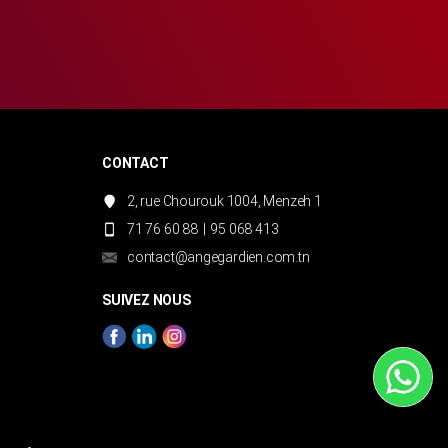
CONTACT
2, rue Chourouk 1004, Menzeh 1
71 76 60 88
|
95 068 413
contact@angegardien.com.tn
SUIVEZ NOUS
WhatsApp