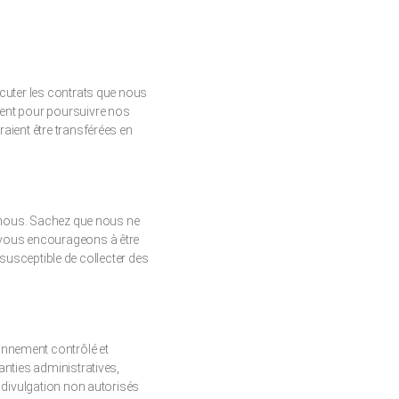
écuter les contrats que nous
ment pour poursuivre nos
aient être transférées en
r nous. Sachez que nous ne
 vous encourageons à être
b susceptible de collecter des
onnement contrôlé et
anties administratives,
 divulgation non autorisés