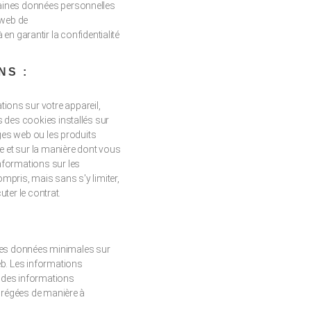
taines données personnelles
 web de
 garantir la confidentialité
NS :
ions sur votre appareil,
 des cookies installés sur
ages web ou les produits
e et sur la manière dont vous
nformations sur les
mpris, mais sans s'y limiter,
uter le contrat.
e des données minimales sur
eb. Les informations
r des informations
agrégées de manière à