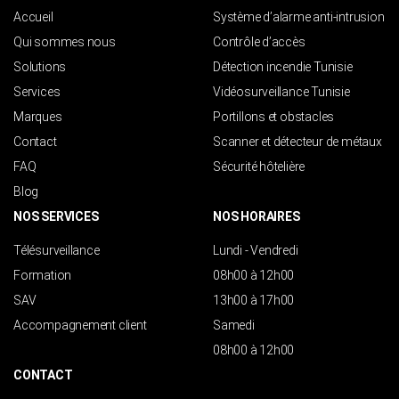
Accueil
Système d’alarme anti-intrusion
Qui sommes nous
Contrôle d’accès
Solutions
Détection incendie Tunisie
Services
Vidéosurveillance Tunisie
Marques
Portillons et obstacles
Contact
Scanner et détecteur de métaux
FAQ
Sécurité hôtelière
Blog
NOS SERVICES
NOS HORAIRES
Télésurveillance
Lundi - Vendredi
Formation
08h00 à 12h00
SAV
13h00 à 17h00
Accompagnement client
Samedi
08h00 à 12h00
CONTACT