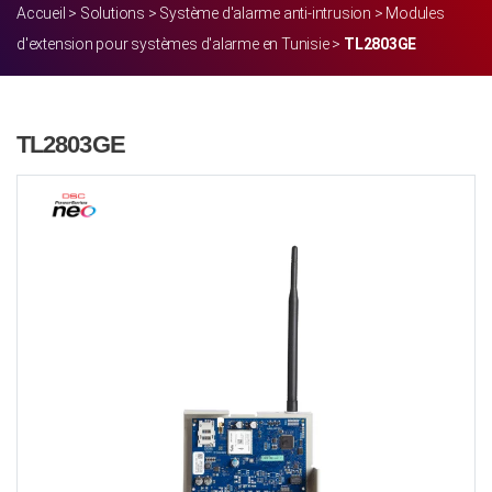
Accueil
>
Solutions
>
Système d'alarme anti-intrusion
>
Modules
d'extension pour systèmes d'alarme en Tunisie
>
TL2803GE
TL2803GE