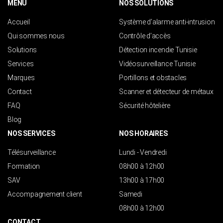
MENU
NOS SOLUTIONS
Accueil
Système d’alarme anti-intrusion
Qui sommes nous
Contrôle d’accès
Solutions
Détection incendie Tunisie
Services
Vidéosurveillance Tunisie
Marques
Portillons et obstacles
Contact
Scanner et détecteur de métaux
FAQ
Sécurité hôtelière
Blog
NOS SERVICES
NOS HORAIRES
Télésurveillance
Lundi - Vendredi
Formation
08h00 à 12h00
SAV
13h00 à 17h00
Accompagnement client
Samedi
08h00 à 12h00
CONTACT