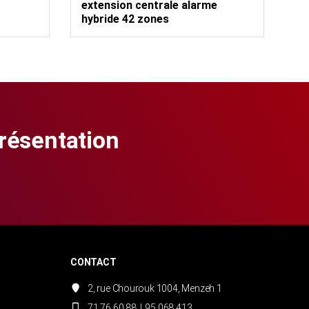
extension centrale alarme
hybride 42 zones
présentation
CONTACT
2, rue Chourouk 1004, Menzeh 1
71 76 60 88
|
95 068 413