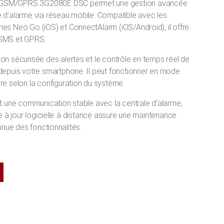
 GSM/GPRS 3G2080E DSC permet une gestion avancée
 d’alarme via réseau mobile. Compatible avec les
es Neo Go (iOS) et ConnectAlarm (iOS/Android), il offre
 SMS et GPRS.
on sécurisée des alertes et le contrôle en temps réel de
depuis votre smartphone. Il peut fonctionner en mode
re selon la configuration du système.
it une communication stable avec la centrale d’alarme,
se à jour logicielle à distance assure une maintenance
inue des fonctionnalités.