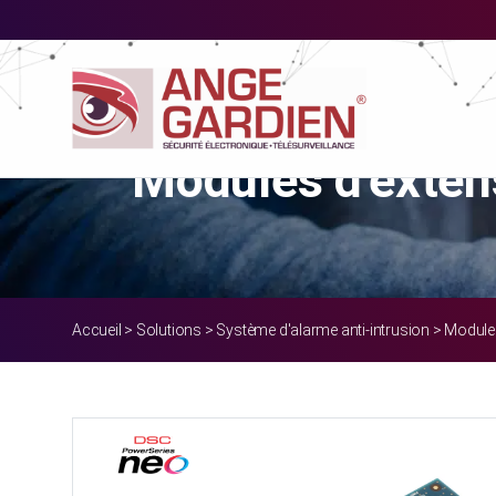
Notice
: Only variables should be passed by reference in
/home/moovprh/
Modules d'exten
Accueil
>
Solutions
>
Système d'alarme anti-intrusion
>
Modules