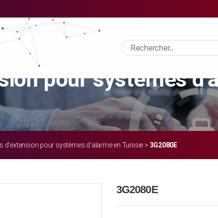
angegardien/wp-content/themes/angegardien/single-produit.php
on
sion pour systèmes d'a
 d'extension pour systèmes d'alarme en Tunisie
>
3G2080E
3G2080E