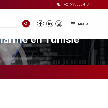
+216 95 068 413
 line
20
MENU
RECHERCHER
larme en Tunisie