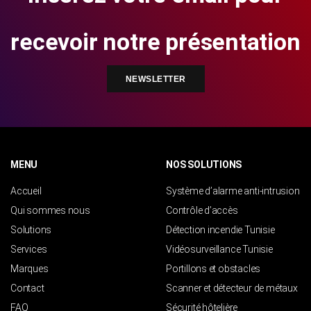
recevoir notre présentation
NEWSLETTER
MENU
NOS SOLUTIONS
Accueil
Système d’alarme anti-intrusion
Qui sommes nous
Contrôle d’accès
Solutions
Détection incendie Tunisie
Services
Vidéosurveillance Tunisie
Marques
Portillons et obstacles
Contact
Scanner et détecteur de métaux
FAQ
Sécurité hôtelière