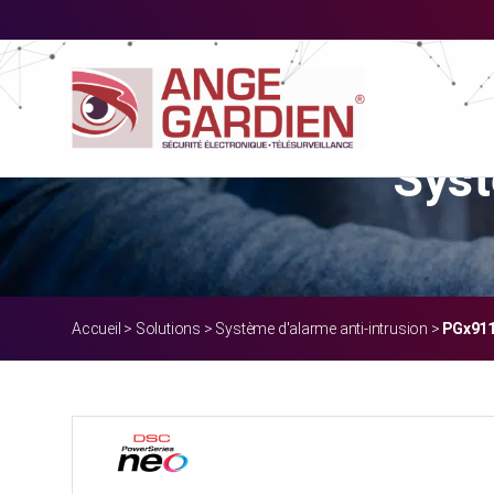
Notice
: Only variables should be passed by reference in
/home/moovprh/
Syst
Accueil
>
Solutions
>
Système d'alarme anti-intrusion
>
PGx91