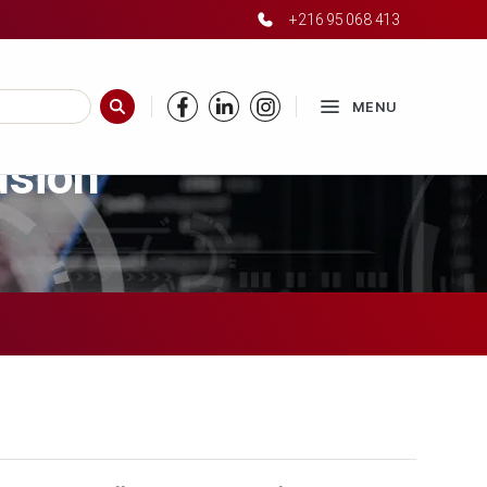
+216 95 068 413
 line
20
MENU
RECHERCHER
usion