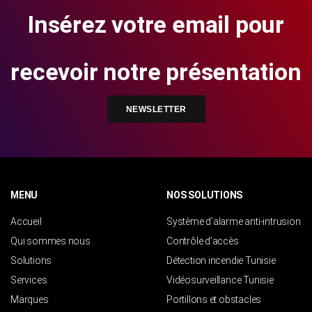
Insérez votre email pour
recevoir notre présentation
NEWSLETTER
MENU
NOS SOLUTIONS
Accueil
Système d’alarme anti-intrusion
Qui sommes nous
Contrôle d’accès
Solutions
Détection incendie Tunisie
Services
Vidéosurveillance Tunisie
Marques
Portillons et obstacles