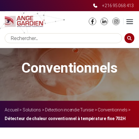
+216 95 068 413
Notice
: Only variables should be passed by reference in
/home/moovprh/angegardien/wp-
content/themes/angegardien/single-produit.php
on line
20
RECHE
Conventionnels
Accueil
>
Solutions
>
Détection incendie Tunisie
>
Conventionnels
>
Détecteur de chaleur conventionnel à température fixe 702H