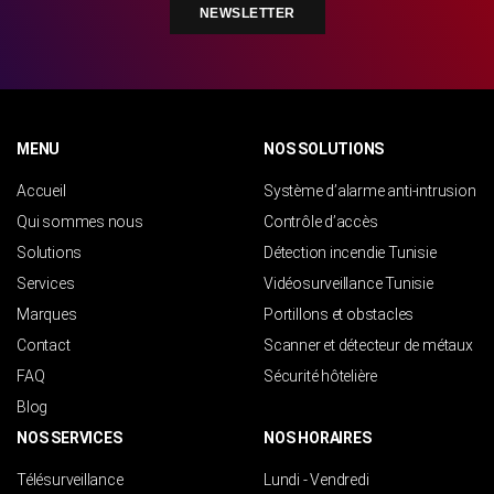
NEWSLETTER
MENU
NOS SOLUTIONS
Accueil
Système d’alarme anti-intrusion
Qui sommes nous
Contrôle d’accès
Solutions
Détection incendie Tunisie
Services
Vidéosurveillance Tunisie
Marques
Portillons et obstacles
Contact
Scanner et détecteur de métaux
FAQ
Sécurité hôtelière
Blog
NOS SERVICES
NOS HORAIRES
Télésurveillance
Lundi - Vendredi