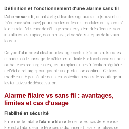
Définition et fonctionnement d’une alarme sans fil
L’alarme sans fil
, quant à elle, utilise des signaux radio (souvent en
fréquence sécurisée) pour relier les différents modules du système à
la centrale. L’absence de câblage rend ce système très flexible : son
installation est rapide, non intrusive, et ne nécessite pas de travaux
lourds.
Ce type d’alarme est idéal pour les logements déjà construits ou les
espaces où le passage de câbles est difficile. Elle fonctionne sur piles
ou batteries rechargeables, ce qui implique une vérification régulière
de l’état de charge pour garantir une protection continue. Certains
modèles intègrent également des protections contre le brouillage ou
les tentatives de désactivation.
Alarme filaire vs sans fil : avantages,
limites et cas d’usage
Fiabilité et sécurité
En terme de fiabilité, l’
alarme filaire
demeure le choix de référence.
Elle est à l’abri des interférences radio, insensible aux tentatives de