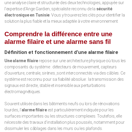
une analyse claire et structurée des deux technologies, appuyée sur
l’expertise d’Ange Gardien, spécialiste reconnu de la
sécurité
électronique en Tunisie
. Vous y trouverez les clés pour identifier la
solution la plus fiable et la mieux adaptée à votre environnement.
Comprendre la différence entre une
alarme filaire et une alarme sans fil
Définition et fonctionnement d’une alarme filaire
Une alarme filaire
repose sur une architecture physique où tous les
composants du système : détecteurs de mouvement, capteurs
d’ouverture, centrale, sirènes ,sont interconnectés via des câbles. Ce
système est reconnu pour sa fiabilité absolue : la transmission des
signaux est directe, stable et insensible aux perturbations
électromagnétiques.
Souvent utilisée dans les bâtiments neufs ou lors de rénovations
lourdes, l’
alarme filaire
est particulièrement indiquée pour les
surfaces importantes ou les structures complexes. Toutefois, elle
nécessite des travaux d’installation plus poussés, notamment pour
dissimuler les câblages dans les murs ou les plafonds.