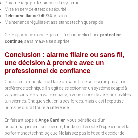
Paramétrage professionnel du système
Mise en service et test de sécurité
Télésurveillance 24h/24
assurée
Maintenance régulière et assistance technique rapide
Cette approche globale garantit à chaque client une
protection
continue
, sans mauvaise surprise.
Conclusion : alarme filaire ou sans fil,
une décision à prendre avec un
professionnel de confiance
Choisir entre une alarme filaire ou sans fil ne se résume pas à une
préférence technique. Il s’agit de sélectionner un système adapté à
vos besoins réels, à votre espace, à votre mode de vie et aux réalités
tunisiennes. Chaque solution a ses forces, mais c’est l’expertise
humaine qui fait toute la différence.
En faisant appel à
Ange Gardien
, vous bénéficiez d’un
accompagnement sur mesure, fondé sur l’écoute, l’expérience et la
performance technologique. Ne laissez pas le hasard décider de