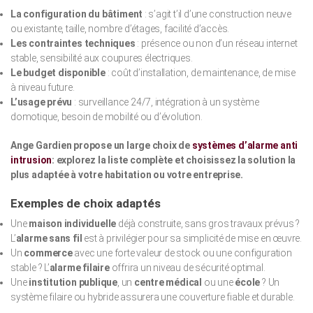
La configuration du bâtiment
: s’agit t’il d’une construction neuve
ou existante, taille, nombre d’étages, facilité d’accès.
Les contraintes techniques
: présence ou non d’un réseau internet
stable, sensibilité aux coupures électriques.
Le budget disponible
: coût d’installation, de maintenance, de mise
à niveau future.
L’usage prévu
: surveillance 24/7, intégration à un système
domotique, besoin de mobilité ou d’évolution.
Ange Gardien propose un large choix de
systèmes d’alarme anti
intrusion
: explorez la liste complète et choisissez la solution la
plus adaptée à votre habitation ou votre entreprise.
Exemples de choix adaptés
Une
maison individuelle
déjà construite, sans gros travaux prévus ?
L’
alarme sans fil
est à privilégier pour sa simplicité de mise en œuvre.
Un
commerce
avec une forte valeur de stock ou une configuration
stable ? L’
alarme filaire
offrira un niveau de sécurité optimal.
Une
institution publique
, un
centre médical
ou une
école
? Un
système filaire ou hybride assurera une couverture fiable et durable.