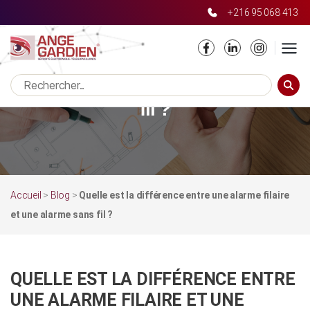
+216 95 068 413
Quelle est la différence entre une
alarme filaire et une alarme sans
RECHE
fil ?
Accueil
>
Blog
>
Quelle est la différence entre une alarme filaire
et une alarme sans fil ?
QUELLE EST LA DIFFÉRENCE ENTRE
UNE ALARME FILAIRE ET UNE