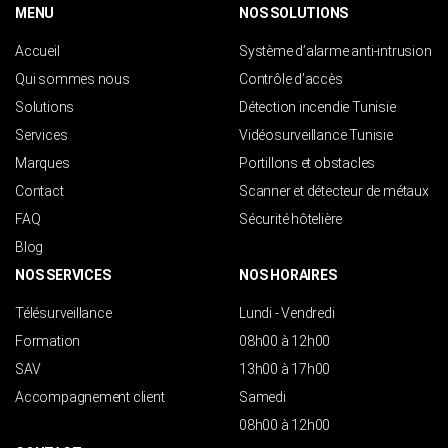
MENU
NOS SOLUTIONS
Accueil
Système d’alarme anti-intrusion
Qui sommes nous
Contrôle d’accès
Solutions
Détection incendie Tunisie
Services
Vidéosurveillance Tunisie
Marques
Portillons et obstacles
Contact
Scanner et détecteur de métaux
FAQ
Sécurité hôtelière
Blog
NOS SERVICES
NOS HORAIRES
Télésurveillance
Lundi - Vendredi
Formation
08h00 à 12h00
SAV
13h00 à 17h00
Accompagnement client
Samedi
08h00 à 12h00