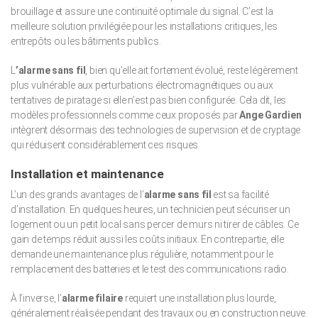
brouillage et assure une continuité optimale du signal. C’est la
meilleure solution privilégiée pour les installations critiques, les
entrepôts ou les bâtiments publics.
L
’alarme sans fil
, bien qu’elle ait fortement évolué, reste légèrement
plus vulnérable aux perturbations électromagnétiques ou aux
tentatives de piratage si elle n’est pas bien configurée. Cela dit, les
modèles professionnels comme ceux proposés par
Ange Gardien
intègrent désormais des technologies de supervision et de cryptage
qui réduisent considérablement ces risques.
Installation et maintenance
L’un des grands avantages de l’
alarme sans fil
est sa facilité
d’installation. En quelques heures, un technicien peut sécuriser un
logement ou un petit local sans percer de murs ni tirer de câbles. Ce
gain de temps réduit aussi les coûts initiaux. En contrepartie, elle
demande une maintenance plus régulière, notamment pour le
remplacement des batteries et le test des communications radio.
À l’inverse, l’
alarme filaire
requiert une installation plus lourde,
généralement réalisée pendant des travaux ou en construction neuve.