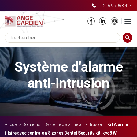
+216 95 068 413
Notice
: Only variables should be passed by reference in
/home/moovprh/angegardien/wp-
content/themes/angegardien/single-produit.php
on line
20
RECHE
Système d'alarme
anti-intrusion
Accueil
>
Solutions
>
Système d'alarme anti-intrusion
>
Kit Alarme
filaire avec centrale à 8 zones Bentel Security kit-kyo8 W