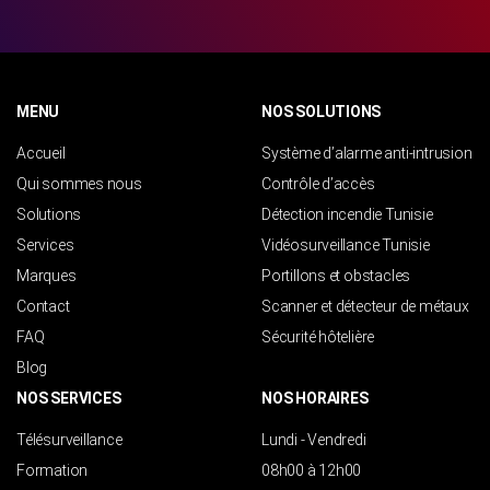
MENU
NOS SOLUTIONS
Accueil
Système d’alarme anti-intrusion
Qui sommes nous
Contrôle d’accès
Solutions
Détection incendie Tunisie
Services
Vidéosurveillance Tunisie
Marques
Portillons et obstacles
Contact
Scanner et détecteur de métaux
FAQ
Sécurité hôtelière
Blog
NOS SERVICES
NOS HORAIRES
Télésurveillance
Lundi - Vendredi
Formation
08h00 à 12h00