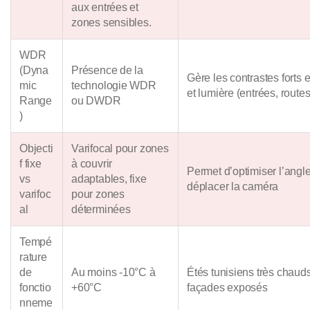
aux entrées et
zones sensibles.
WDR
(Dyna
Présence de la
Gère les contrastes forts 
mic
technologie WDR
et lumière (entrées, routes
Range
ou DWDR
)
Objecti
Varifocal pour zones
f fixe
à couvrir
Permet d’optimiser l’angl
vs
adaptables, fixe
déplacer la caméra
varifoc
pour zones
al
déterminées
Tempé
rature
de
Au moins -10°C à
Étés tunisiens très chauds,
fonctio
+60°C
façades exposés
nneme