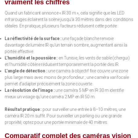
vraiment les chiffres
Quand un fabricant annonce « IR 30 m », cela signifie que les LED
infrarouges éclairent la scène jusqu’à 30 mètres dans des conditions
idéales. En pratique, plusieurs facteurs réduisent cette portée :
La réflectivité de la surface :
une façade blanche renvoie
davantage de lumière IR qu’un terrain sombre, augmentant ainsi la
portée effective.
L’humidité et la poussière :
en Tunisie, les vents de sable (chergui)
et l’humidité côtière réduisent temporairement la portée des IR.
L’angle de détection :
une caméra à objectif fixe couvre une zone
plus large mais avec moins de profondeur ; une caméra varifocale
permet d’adapter précisément la zone couverte.
La résolution de l’image :
une caméra 5 MP en IR 30 m identifie
mieux un visage qu’une caméra 2 MP en IR 50 m.
Résultat pratique :
pour surveiller une entrée à 8–10 mètres, une
caméra IR 20 m suffit. Pour surveiller un parking ou une grande
propriété, optez pour une portée minimale de 40 mètres.
Comparatif complet des caméras vision