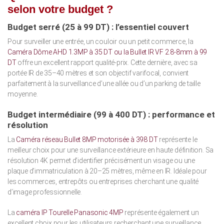
selon votre budget ?
Budget serré (25 à 99 DT) : l’essentiel couvert
Pour surveiller une entrée, un couloir ou un petit commerce, la
Caméra Dôme AHD 1.3MP à 35 DT ou la Bullet IR VF 2.8-8mm à 99
DT
offre un excellent rapport qualité-prix. Cette dernière, avec sa
portée IR de 35–40 mètres et son objectif varifocal, convient
parfaitement à la surveillance d’une allée ou d’un parking de taille
moyenne.
Budget intermédiaire (99 à 400 DT) : performance et
résolution
La
Caméra réseau Bullet 8MP motorisée à 398 DT
représente le
meilleur choix pour une surveillance extérieure en haute définition. Sa
résolution 4K permet d’identifier précisément un visage ou une
plaque d’immatriculation à 20–25 mètres, même en IR. Idéale pour
les commerces, entrepôts ou entreprises cherchant une qualité
d’image professionnelle.
La
caméra IP Tourelle Panasonic 4MP
représente également un
excellent choix pour les utilisateurs recherchant une surveillance