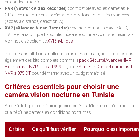
aux budgets serrés.
NVR (Network Video Recorder) :
compatible avec les caméras IP.
Offre une meilleure qualité d’image et des fonctionnalités avancées
(accès à distance, détection IA).
XVR (eXtended Video Recorder) :
hybride compatible avec AHD,
TVI, IP et analogique. La solution idéale pour une évolutivité maximale.
Voir notre sélection de
XVR hybrides
.
Pour des installations multi-caméras clés en main, nous proposons
également des kits complets comme le
pack Sécurité Avancée 4MP
8 caméras + NVR 1 To à 1999 DT
, ou le
Starter IP Dôme 4 caméras +
NVR à 975 DT
pour démarrer avec un budget maîtrisé.
Critères essentiels pour choisir une
caméra vision nocturne en Tunisie
Au-delà de la portée infrarouge, cinq critères déterminent réellement la
qualité d’une caméra en conditions nocturnes :
Critère
Ce qu’il faut vérifier
Pourquoi c’est importan