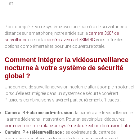
nt
Pour compléter votre système avec une caméra de surveillance à
distance sur smartphone, notre article sur la
caméra 360° de
surveillance
ou sur la
caméra avec carte SIM 4G
vous offre des
options complémentaires pour une couverture totale.
Comment intégrer la vidéosurveillance
nocturne à votre système de sécurité
global ?
Une caméra de surveillance vision nocturne atteint son plein potentiel
lorsqu’elle est intégrée dans un système de sécurité cohérent.
Plusieurs combinaisons s’avèrent particulièrement efficaces :
Caméra IR + alarme anti-intrusion :
la caméra alerte visuellement et
l’alarme déclenche l’intervention. Pour en savoir plus, découvrez
comment mettre en place un système de détection d’intrusion fiable
.
Caméra IP + télésurveillance :
les opérateurs du centre de
monitoring visualisent en temps réel les images nocturnes et