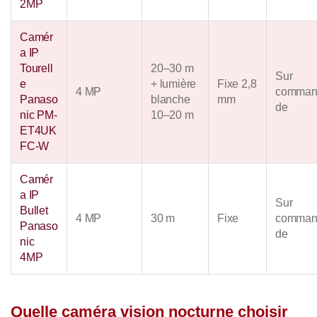
2MP
Camér
a IP
Tourell
20–30 m
Sur
e
+ lumière
Fixe 2,8
4 MP
comma
Panaso
blanche
mm
de
nic PM-
10–20 m
ET4UK
FC-W
Camér
a IP
Sur
Bullet
4 MP
30 m
Fixe
comma
Panaso
de
nic
4MP
Quelle caméra vision nocturne choisir