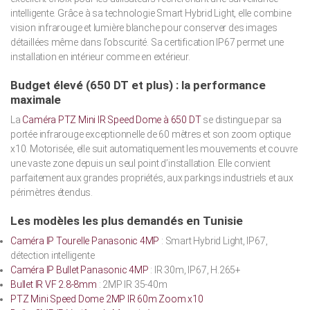
intelligente. Grâce à sa technologie Smart Hybrid Light, elle combine
vision infrarouge et lumière blanche pour conserver des images
détaillées même dans l’obscurité. Sa certification IP67 permet une
installation en intérieur comme en extérieur.
Budget élevé (650 DT et plus) : la performance
maximale
La
Caméra PTZ Mini IR Speed Dome à 650 DT
se distingue par sa
portée infrarouge exceptionnelle de 60 mètres et son zoom optique
x10. Motorisée, elle suit automatiquement les mouvements et couvre
une vaste zone depuis un seul point d’installation. Elle convient
parfaitement aux grandes propriétés, aux parkings industriels et aux
périmètres étendus.
Les modèles les plus demandés en Tunisie
Caméra IP Tourelle Panasonic 4MP
: Smart Hybrid Light, IP67,
détection intelligente
Caméra IP Bullet Panasonic 4MP
: IR 30m, IP67, H.265+
Bullet IR VF 2.8-8mm
: 2MP IR 35-40m
PTZ Mini Speed Dome 2MP IR 60m Zoom x10