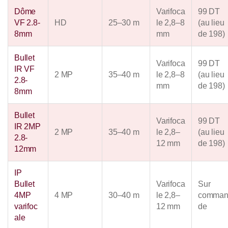
Dôme
Varifoca
99 DT
VF 2.8-
HD
25–30 m
le 2,8–8
(au lieu
8mm
mm
de 198)
Bullet
Varifoca
99 DT
IR VF
2 MP
35–40 m
le 2,8–8
(au lieu
2.8-
mm
de 198)
8mm
Bullet
Varifoca
99 DT
IR 2MP
2 MP
35–40 m
le 2,8–
(au lieu
2.8-
12 mm
de 198)
12mm
IP
Bullet
Varifoca
Sur
4MP
4 MP
30–40 m
le 2,8–
comma
varifoc
12 mm
de
ale