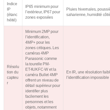
Indice
IP65 minimum pour
IP
Pluies hivernales, poussi
l’extérieur, IP67 pour
(étanc
saharienne, humidité côti
zones exposées
héité)
Minimum 2MP pour
l’identification,
4MP+ pour les
zones critiques. Les
caméras 4MP
Panasonic comme
la tourelle PM-
Résolu
ET4UKFC-W et la
tion du
En IR, une résolution faib
caméra Bullet 4MP
capteu
l’identification impossible
offrent un niveau de
r
détail supérieur pour
identifier plus
facilement les
personnes et les
objets, notamment