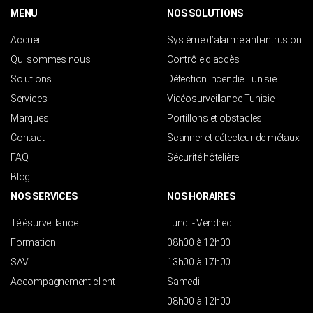
MENU
NOS SOLUTIONS
Accueil
Système d’alarme anti-intrusion
Qui sommes nous
Contrôle d’accès
Solutions
Détection incendie Tunisie
Services
Vidéosurveillance Tunisie
Marques
Portillons et obstacles
Contact
Scanner et détecteur de métaux
FAQ
Sécurité hôtelière
Blog
NOS SERVICES
NOS HORAIRES
Télésurveillance
Lundi - Vendredi
Formation
08h00 à 12h00
SAV
13h00 à 17h00
Accompagnement client
Samedi
08h00 à 12h00