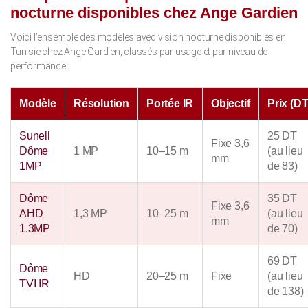
nocturne disponibles chez Ange Gardien
Voici l’ensemble des modèles avec vision nocturne disponibles en
Tunisie chez Ange Gardien, classés par usage et par niveau de
performance :
Modèle
Résolution
Portée IR
Objectif
Prix (DT
Sunell
25 DT
Fixe 3,6
Dôme
1 MP
10–15 m
(au lieu
mm
1MP
de 83)
Dôme
35 DT
Fixe 3,6
AHD
1,3 MP
10–25 m
(au lieu
mm
1.3MP
de 70)
69 DT
Dôme
HD
20–25 m
Fixe
(au lieu
TVI IR
de 138)