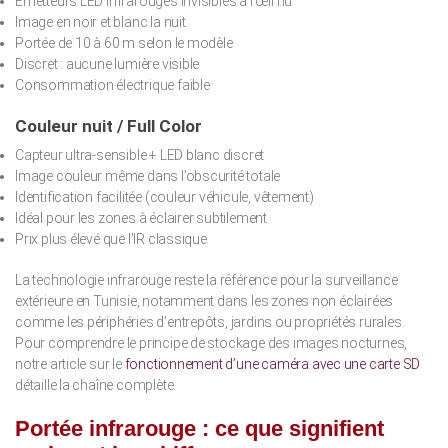
Émetteurs LED infrarouges invisibles à l’œil nu
Image en noir et blanc la nuit
Portée de 10 à 60 m selon le modèle
Discret : aucune lumière visible
Consommation électrique faible
Couleur nuit / Full Color
Capteur ultra-sensible + LED blanc discret
Image couleur même dans l’obscurité totale
Identification facilitée (couleur véhicule, vêtement)
Idéal pour les zones à éclairer subtilement
Prix plus élevé que l’IR classique
La technologie infrarouge reste la référence pour la surveillance
extérieure en Tunisie, notamment dans les zones non éclairées
comme les périphéries d’entrepôts, jardins ou propriétés rurales.
Pour comprendre le principe de stockage des images nocturnes,
notre article sur le
fonctionnement d’une caméra avec une carte SD
détaille la chaîne complète.
Portée infrarouge : ce que signifient