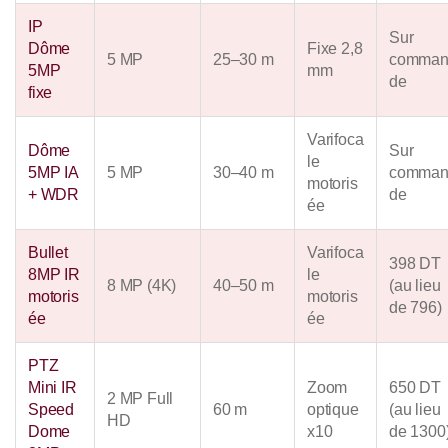
IP
Sur
Dôme
Fixe 2,8
5 MP
25–30 m
comma
5MP
mm
de
fixe
Varifoca
Dôme
Sur
le
5MP IA
5 MP
30–40 m
comma
motoris
+ WDR
de
ée
Bullet
Varifoca
398 DT
8MP IR
le
8 MP (4K)
40–50 m
(au lieu
motoris
motoris
de 796)
ée
ée
PTZ
Mini IR
Zoom
650 DT
2 MP Full
Speed
60 m
optique
(au lieu
HD
Dome
x10
de 1300